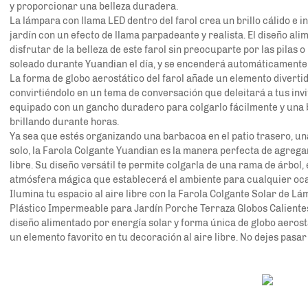
y proporcionar una belleza duradera.
La lámpara con llama LED dentro del farol crea un brillo cálido e i
jardín con un efecto de llama parpadeante y realista. El diseño al
disfrutar de la belleza de este farol sin preocuparte por las pilas 
soleado durante
Yuandian
el día, y se encenderá automáticamente 
La forma de globo aerostático del farol añade un elemento divertido
convirtiéndolo en un tema de conversación que deleitará a tus invit
equipado con un gancho duradero para colgarlo fácilmente y una 
brillando durante horas.
Ya sea que estés organizando una barbacoa en el patio trasero, un
solo, la Farola Colgante Yuandian es la manera perfecta de agregar
libre. Su diseño versátil te permite colgarla de una rama de árbol,
atmósfera mágica que establecerá el ambiente para cualquier oca
Ilumina tu espacio al aire libre con la Farola Colgante Solar de L
Plástico Impermeable para Jardín Porche Terraza Globos Caliente
diseño alimentado por energía solar y forma única de globo aerost
un elemento favorito en tu decoración al aire libre. No dejes pasar 