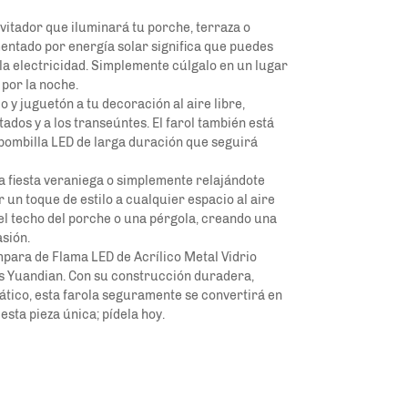
nvitador que iluminará tu porche, terraza o
imentado por energía solar significa que puedes
o la electricidad. Simplemente cúlgalo en un lugar
por la noche.
 y juguetón a tu decoración al aire libre,
ados y a los transeúntes. El farol también está
bombilla LED de larga duración que seguirá
a fiesta veraniega o simplemente relajándote
 un toque de estilo a cualquier espacio al aire
 el techo del porche o una pérgola, creando una
sión.
ámpara de Flama LED de Acrílico Metal Vidrio
s Yuandian. Con su construcción duradera,
ático, esta farola seguramente se convertirá en
esta pieza única; pídela hoy.