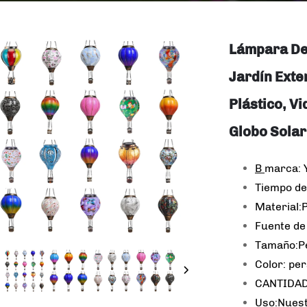
Lámpara De
Jardín Exte
Plástico, Vi
Globo Solar
B
marca:
Tiempo de
Material:
Fuente de
Tamaño:Pe
Color: pe
CANTIDAD
Uso:Nuest