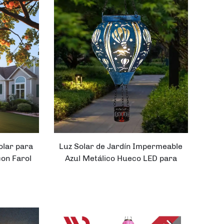
te Solar
dín
olar para
Luz Solar de Jardín Impermeable
con Farol
Azul Metálico Hueco LED para
e Globo
Festivales, Jardines y Porches
con Globo Aerostático Colgante