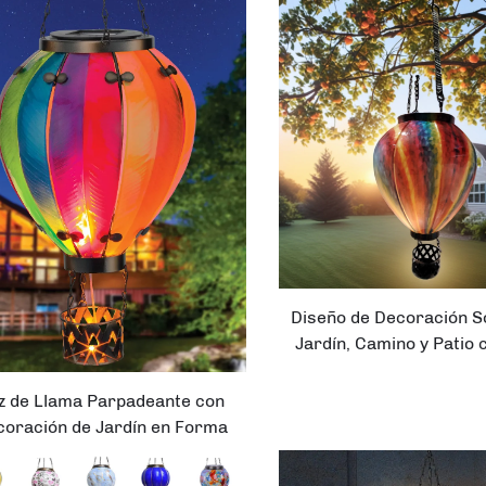
Colgante Globo Calien
Decoración de Jar
Diseño de Decoración S
Jardín, Camino y Patio 
Solar LED en Forma d
Aerostático
z de Llama Parpadeante con
coración de Jardín en Forma
 Globo Aerostático Colgante
Solar