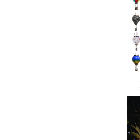
Ext
Acr