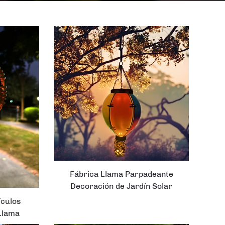
Fábrica Llama Parpadeante
Decoración de Jardín Solar
Globo Caliente Farol Colgante
ículos
 Llama