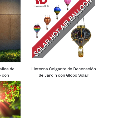
álica de
Linterna Colgante de Decoración
e con
de Jardín con Globo Solar
a LED
Caliente LED
Solar