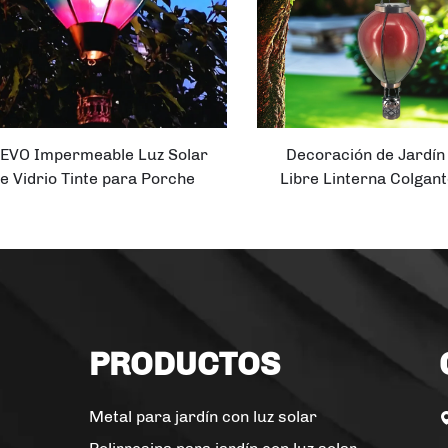
EVO Impermeable Luz Solar
Decoración de Jardín 
e Vidrio Tinte para Porche
Libre Linterna Colgan
Exterior Globos Solares
Solar Caliente
Calientes con Llama
Parpadeante para Jardín
Linterna Colgante
PRODUCTOS
Metal para jardín con luz solar