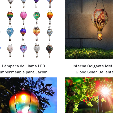
Lámpara de Llama LED
Linterna Colgante Met
Impermeable para Jardín
Globo Solar Calient
erior, Porche, Terraza, Hecha
Decoración Lintern
de Plástico, Vidrio, Metal o
Estacas de Jardín 
ílico en Forma de Globo Solar
Caliente