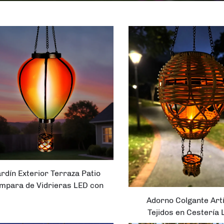
ardín Exterior Terraza Patio
mpara de Vidrieras LED con
fecto de Llama Intermitente
Adorno Colgante Art
Araña Globos Solares
Tejidos en Cestería