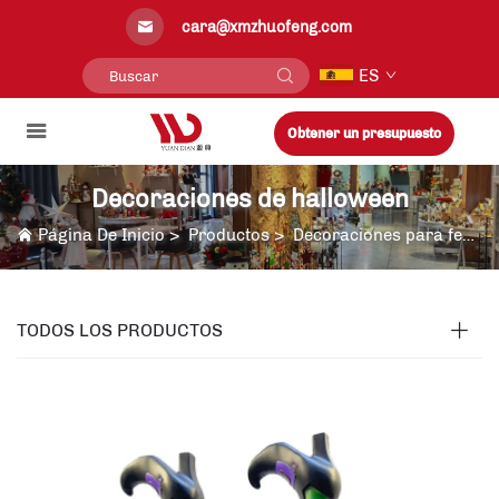
cara@xmzhuofeng.com
ES
Obtener un presupuesto
Decoraciones de halloween
Página De Inicio
>
Productos
>
Decoraciones para festividades
TODOS LOS PRODUCTOS