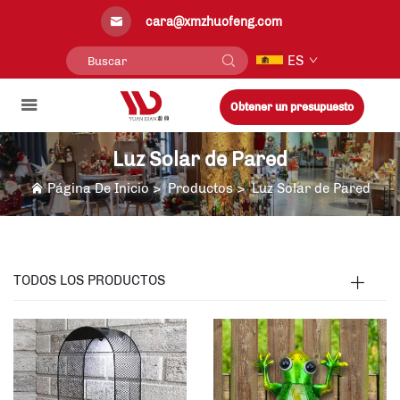
cara@xmzhuofeng.com
ES
Obtener un presupuesto
Luz Solar de Pared
Página De Inicio
>
Productos
>
Luz Solar de Pared
TODOS LOS PRODUCTOS