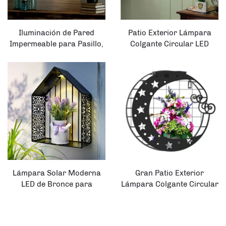
Iluminación de Pared
Patio Exterior Lámpara
Impermeable para Pasillo,
Colgante Circular LED
Dormitorio o Jardín,
Solar con Macetero para
Decoración Artística del
Pared
Hogar con Mariposas de
Metal en Sombra
Lámpara Solar Moderna
Gran Patio Exterior
LED de Bronce para
Lámpara Colgante Circular
Exteriores en Forma
LED Solar de Estilo
Cuadrada
Moderno con Macetero
para Jardín o Uso en el