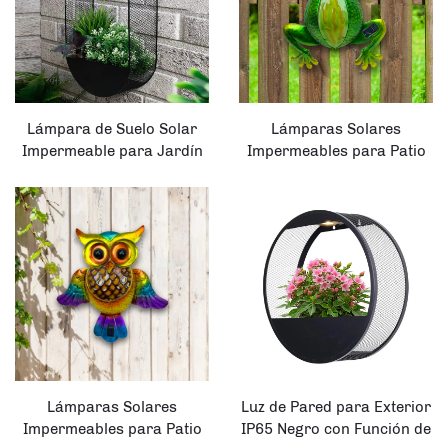
Lámpara de Suelo Solar
Lámparas Solares
Impermeable para Jardín
Impermeables para Patio
con Diseño Elíptico y Malla,
Exterior con Ranas de
con Función de Macetero
Metal y Vidrio Colgantes
para Exterior
como Decoración para
Jardín o Cerca
Lámparas Solares
Luz de Pared para Exterior
Impermeables para Patio
IP65 Negro con Función de