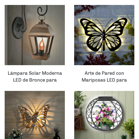
Exterior con Búhos de
Jarrón Solar para Patio y
Metal y Vidrio Colgantes
Jardín
como Decoración para
Jardín o Cerca
Lámpara Solar Moderna
Arte de Pared con
LED de Bronce para
Mariposas LED para
Exteriores en Forma
Jardín, Lámparas Solares
Cuadrada
con Panel Solar y Energía
de Batería, Cuerpo de
Hierro para Aplicaciones al
Aire Libre