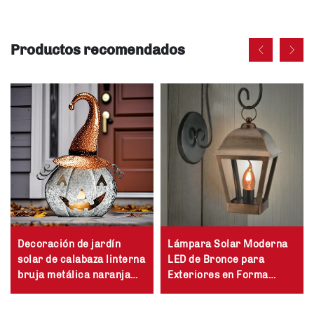
Productos recomendados
Decoración de jardín
Lámpara Solar Moderna
solar de calabaza linterna
LED de Bronce para
bruja metálica naranja
Exteriores en Forma
con llama LED
Cuadrada
impermeable para