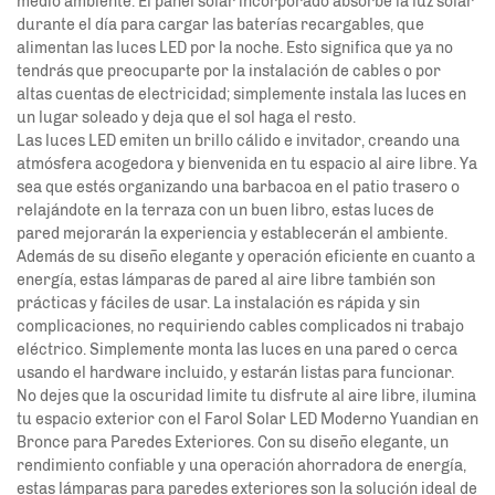
medio ambiente. El panel solar incorporado absorbe la luz solar
durante el día para cargar las baterías recargables, que
alimentan las luces LED por la noche. Esto significa que ya no
tendrás que preocuparte por la instalación de cables o por
altas cuentas de electricidad; simplemente instala las luces en
un lugar soleado y deja que el sol haga el resto.
Las luces LED emiten un brillo cálido e invitador, creando una
atmósfera acogedora y bienvenida en tu espacio al aire libre. Ya
sea que estés organizando una barbacoa en el patio trasero o
relajándote en la terraza con un buen libro, estas luces de
pared mejorarán la experiencia y establecerán el ambiente.
Además de su diseño elegante y operación eficiente en cuanto a
energía, estas lámparas de pared al aire libre también son
prácticas y fáciles de usar. La instalación es rápida y sin
complicaciones, no requiriendo cables complicados ni trabajo
eléctrico. Simplemente monta las luces en una pared o cerca
usando el hardware incluido, y estarán listas para funcionar.
No dejes que la oscuridad limite tu disfrute al aire libre, ilumina
tu espacio exterior con el Farol Solar LED Moderno Yuandian en
Bronce para Paredes Exteriores. Con su diseño elegante, un
rendimiento confiable y una operación ahorradora de energía,
estas lámparas para paredes exteriores son la solución ideal de