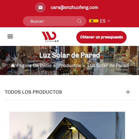
cara@xmzhuofeng.com
ES
Obtener un presupuesto
Luz Solar de Pared
Página De Inicio
>
Productos
>
Luz Solar de Pared
TODOS LOS PRODUCTOS