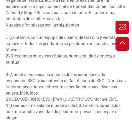
Regalos de Navidad, etc. Nuestra empresa siempre ha 
adherido al principio comercial de Honestidad Comercial, Alta 
Calidad y Mejor Servicio para cada cliente. Estamos muy 
contentos de recibir su visita. 
Nuestras fortalezas son las siguientes 
1\Contamos con un equipo de diseño, desarrollo y ventas muy 
superior. Todos los productos se producen en nuestra propia 
fábrica. 
2\Ofrecemos muestras rápidas, buena calidad y entrega 
puntual. 
3\Nuestra empresa ha alcanzado los estándares de 
inspección BSCI y ha obtenido el Certificado de BSCI. Nuestras 
luces solares tienen diferentes certificados para diversos 
países. Incluidos 
GS\IEC\CE\ROHS\EVC\IP44\UL\EPR\FCC\informe EMC. 
4\Tenemos una sala de muestras de 500 metros cuadrados 
con una amplia variedad de productos para el jardín para 
elegir. 