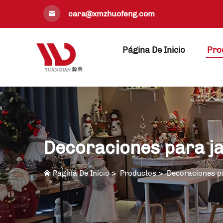
cara@xmzhuofeng.com
Página De Inicio
Pro
Decoraciones para j
Página De Inicio
>
Productos
>
Decoraciones p