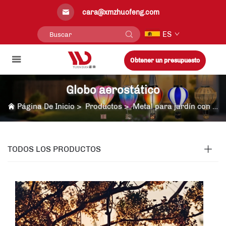
cara@xmzhuofeng.com
ES
Obtener un presupuesto
Globo aerostático
Página De Inicio
>
Productos
>
Metal para jardín con luz solar
TODOS LOS PRODUCTOS