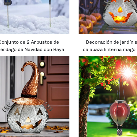
Conjunto de 2 Arbustos de
Decoración de jardín 
érdago de Navidad con Baya
calabaza linterna mago
Solar para Jardín Estaca
en forma de pera con l
xterior Decoración Festiva
impermeable para Ha