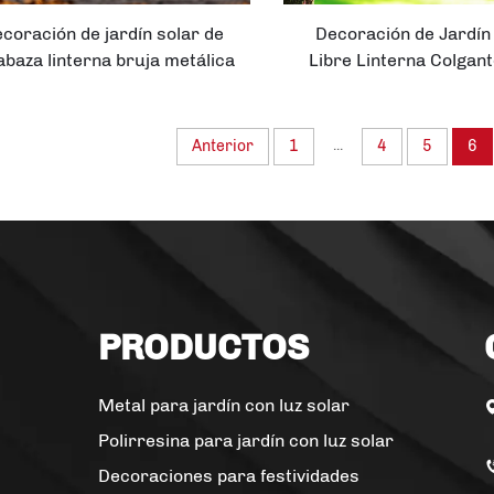
coración de jardín solar de
Decoración de Jardín 
abaza linterna bruja metálica
Libre Linterna Colgan
naranja con llama LED
Solar Caliente
mpermeable para Halloween
...
Anterior
1
4
5
6
PRODUCTOS
Metal para jardín con luz solar
Polirresina para jardín con luz solar
Decoraciones para festividades