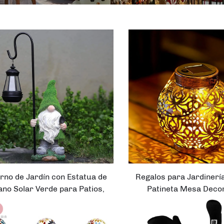
rno de Jardín con Estatua de
Regalos para Jardinerí
ano Solar Verde para Patios,
Patineta Mesa Deco
Jardines y Caminos
Impermeable Lámpara
Metálica al Aire L