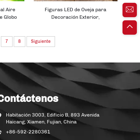
al Aire
Figuras LED de Oveja para
te Globo
Decoración Exterior,
Ornamentos Solares para
Jardín, Artesanías de Hierro con
Luces de Estatuas Animales
7
8
Siguiente
Contáctenos
Habitación 3003, Edificio B, 893 Avenida
Haicang, Xiamen, Fujian, China
+86-592-2280361