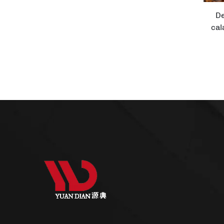
De
cal
i