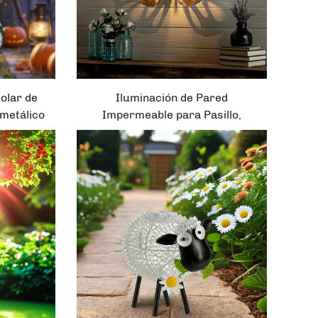
solar de
Iluminación de Pared
 metálico
Impermeable para Pasillo,
lama LED
Dormitorio o Jardín, Decoración
lloween
Artística del Hogar con
Mariposas de Metal en Sombra