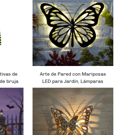
Luces LED Multicolor Solar
tivas de
Arte de Pared con Mariposas
de bruja
LED para Jardín, Lámparas
 suelo
Solares con Panel Solar y
Energía de Batería, Cuerpo de
Hierro para Aplicaciones al Aire
Libre