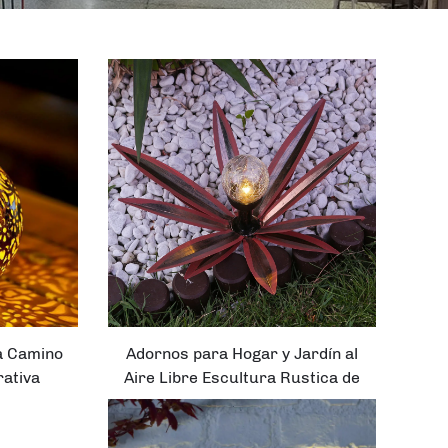
a Camino
Adornos para Hogar y Jardín al
rativa
Aire Libre Escultura Rustica de
 Solar
Tequila Ornamnetos para
ibre
Césped Planta Agave Metal con