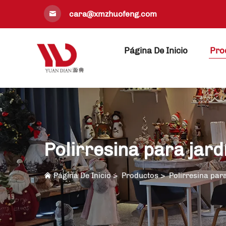
cara@xmzhuofeng.com
Página De Inicio
Pro
Polirresina para jard
Página De Inicio
>
Productos
>
Polirresina para