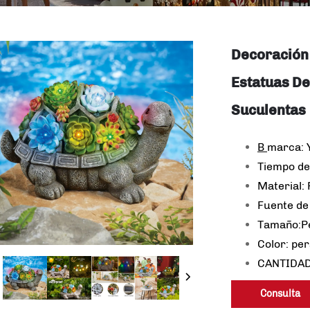
Decoración 
Estatuas De
Suculentas
B
marca:
Tiempo de
Material: 
Fuente de
Tamaño:Pe
Color: pe
CANTIDAD
Consulta