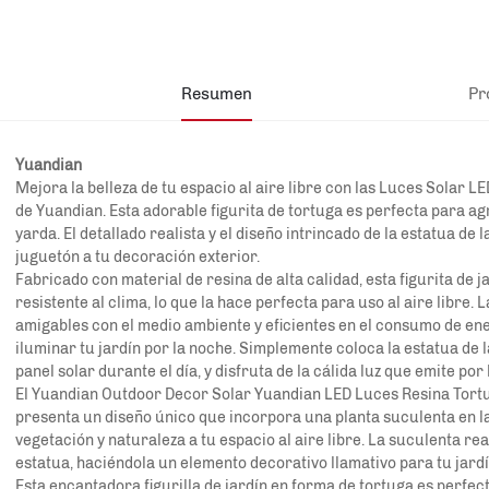
Resumen
Pr
Yuandian
Mejora la belleza de tu espacio al aire libre con las Luces Solar 
de Yuandian. Esta adorable figurita de tortuga es perfecta para ag
yarda. El detallado realista y el diseño intrincado de la estatua de
juguetón a tu decoración exterior.
Fabricado con material de resina de alta calidad, esta figurita de 
resistente al clima, lo que la hace perfecta para uso al aire libre.
amigables con el medio ambiente y eficientes en el consumo de en
iluminar tu jardín por la noche. Simplemente coloca la estatua de 
panel solar durante el día, y disfruta de la cálida luz que emite por 
El Yuandian Outdoor Decor Solar
Yuandian
LED Luces Resina Tortu
presenta un diseño único que incorpora una planta suculenta en l
vegetación y naturaleza a tu espacio al aire libre. La suculenta rea
estatua, haciéndola un elemento decorativo llamativo para tu jardín
Esta encantadora figurilla de jardín en forma de tortuga es perfec