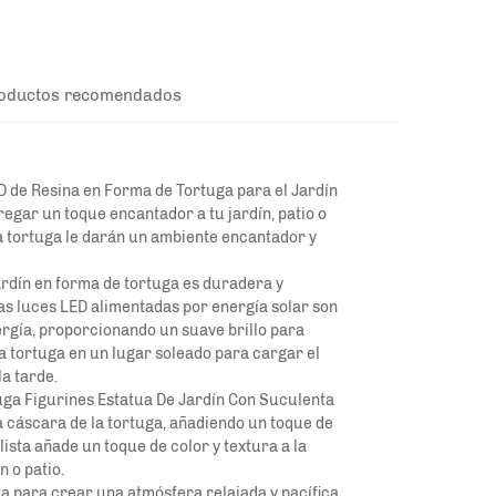
oductos recomendados
LED de Resina en Forma de Tortuga para el Jardín
regar un toque encantador a tu jardín, patio o
 la tortuga le darán un ambiente encantador y
jardín en forma de tortuga es duradera y
 Las luces LED alimentadas por energía solar son
ergía, proporcionando un suave brillo para
la tortuga en un lugar soleado para cargar el
la tarde.
ga Figurines Estatua De Jardín Con Suculenta
a cáscara de la tortuga, añadiendo un toque de
lista añade un toque de color y textura a la
 o patio.
ta para crear una atmósfera relajada y pacífica