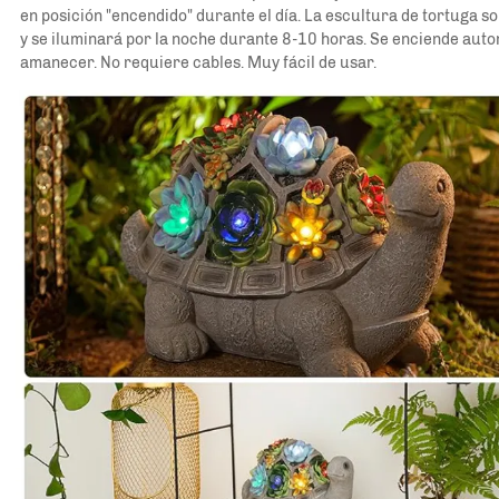
en posición "encendido" durante el día. La escultura de tortuga so
y se iluminará por la noche durante 8-10 horas. Se enciende auto
amanecer. No requiere cables. Muy fácil de usar. 