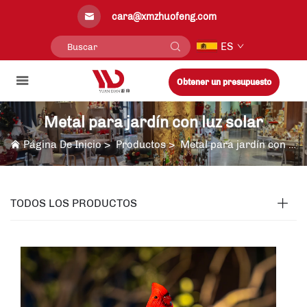
cara@xmzhuofeng.com
ES
Obtener un presupuesto
Metal para jardín con luz solar
Página De Inicio
>
Productos
>
Metal para jardín con luz solar
TODOS LOS PRODUCTOS