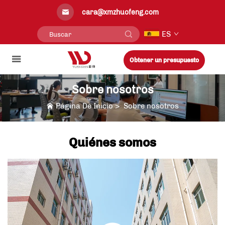
cara@xmzhuofeng.com
ES
Obtener un presupuesto
Sobre nosotros
Página De Inicio
>
Sobre nosotros
Quiénes somos